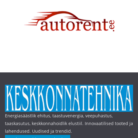
Energiasäästlik ehitus, taastuvenergia, veepuhastus,
taaskasutus, keskkonnahoidlik elustiil. Innovaatilised tooted ja
lahendused. Uudised ja trendid.