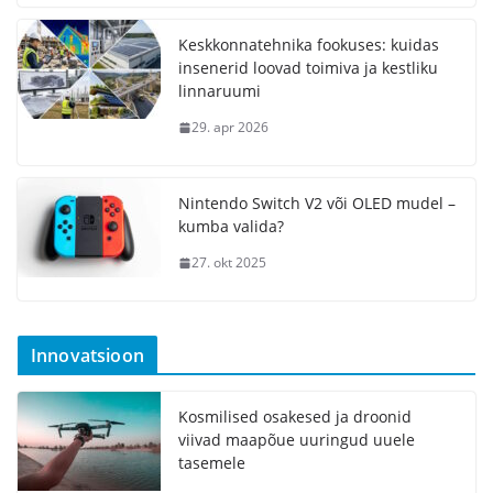
Keskkonnatehnika fookuses: kuidas
insenerid loovad toimiva ja kestliku
linnaruumi
29. apr 2026
Nintendo Switch V2 või OLED mudel –
kumba valida?
27. okt 2025
Innovatsioon
Kosmilised osakesed ja droonid
viivad maapõue uuringud uuele
tasemele