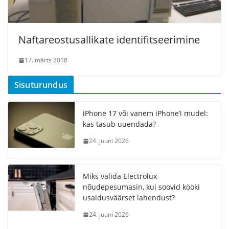
Naftareostusallikate identifitseerimine
17. märts 2018
Sisuturundus
iPhone 17 või vanem iPhone’i mudel:
kas tasub uuendada?
24. juuni 2026
Miks valida Electrolux
nõudepesumasin, kui soovid kööki
usaldusväärset lahendust?
24. juuni 2026