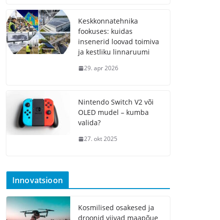
Keskkonnatehnika
fookuses: kuidas
insenerid loovad toimiva
ja kestliku linnaruumi
29. apr 2026
Nintendo Switch V2 või
OLED mudel – kumba
valida?
27. okt 2025
Innovatsioon
Kosmilised osakesed ja
droonid viivad maapõue