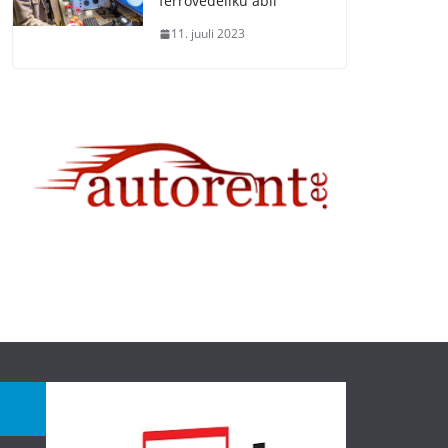
ferrovedeliku abil
11. juuli 2023