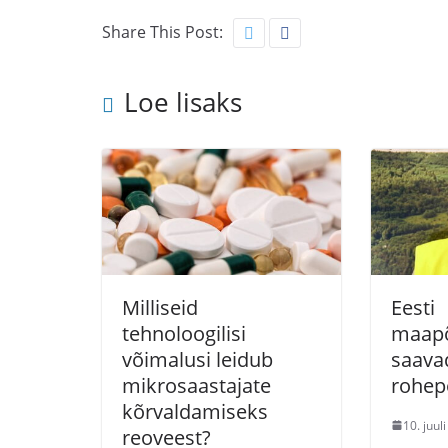
Share This Post:
Loe lisaks
Milliseid
Eesti
tehnoloogilisi
maapõ
võimalusi leidub
saava
mikrosaastajate
rohep
kõrvaldamiseks
10. juul
reoveest?