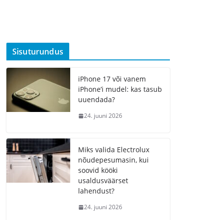
Sisuturundus
iPhone 17 või vanem
iPhone’i mudel: kas tasub
uuendada?
24. juuni 2026
Miks valida Electrolux
nõudepesumasin, kui
soovid kööki
usaldusväärset
lahendust?
24. juuni 2026