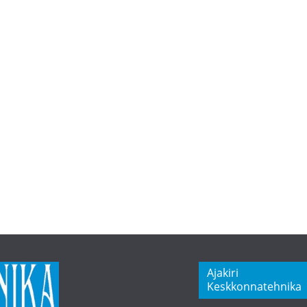
Ajakiri
Keskkonnatehnika