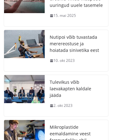
uuringud uuele tasemele
15. mai 2025
Nutipoi võib tuvastada
merereostuse ja
hoiatada sinivetika eest
10. okt 2023
Tulevikus võib
laevakapten kaldale
jääda
2. okt 2023
Mikroplastide
eemaldamine veest