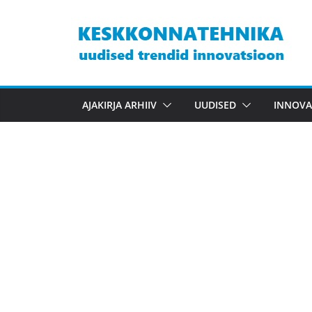
Skip
to
content
AJAKIRJA ARHIIV
UUDISED
INNOVA