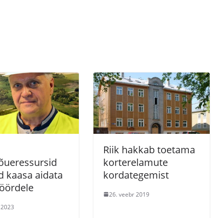
Riik hakkab toetama
ueressursid
korterelamute
d kaasa aidata
kordategemist
öördele
26. veebr 2019
i 2023