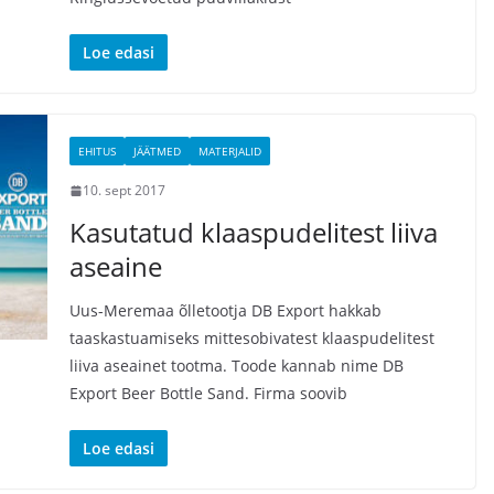
Loe edasi
EHITUS
JÄÄTMED
MATERJALID
10. sept 2017
Kasutatud klaaspudelitest liiva
aseaine
Uus-Meremaa õlletootja DB Export hakkab
taaskastuamiseks mittesobivatest klaaspudelitest
liiva aseainet tootma. Toode kannab nime DB
Export Beer Bottle Sand. Firma soovib
Loe edasi