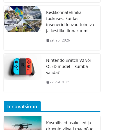
Keskkonnatehnika
fookuses: kuidas
insenerid loovad toimiva
ja kestliku linnaruumi
29. apr 2026
Nintendo Switch V2 või
OLED mudel – kumba
valida?
27. okt 2025
Innovatsioon
Kosmilised osakesed ja
droonid viivad maapõue