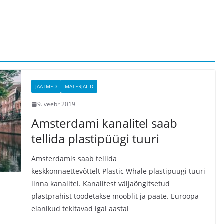
JÄÄTMED
MATERJALID
9. veebr 2019
Amsterdami kanalitel saab
tellida plastipüügi tuuri
Amsterdamis saab tellida
keskkonnaettevõttelt Plastic Whale plastipüügi tuuri
linna kanalitel. Kanalitest väljaõngitsetud
plastprahist toodetakse mööblit ja paate. Euroopa
elanikud tekitavad igal aastal