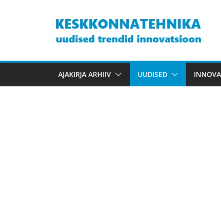
Skip
to
content
AJAKIRJA ARHIIV
UUDISED
INNOVA