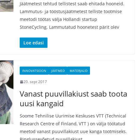
Jäätmetest tehtud tellistest saab ehitada hooneid.
Lammutus- ja tööstusjäätmetest telliste tootmise
meetodi töötas välja Hollandi startup
StoneCycling. Lammutatud hoonetest pärit olev
Loe edasi
INNOVATSIOON
JÄÄTMED
MATERJALID
20. sept 2017
Vanast puuvillakiust saab toota
uusi kangaid
Soome Tehnilise Uurimise Keskuses VTT (Technical
Research Centre of Finland, VTT ) on välja töötatud
meetod vanast puuvillakiust uue kanga tootmiseks.
Ringlussevõetud puuvillakiust