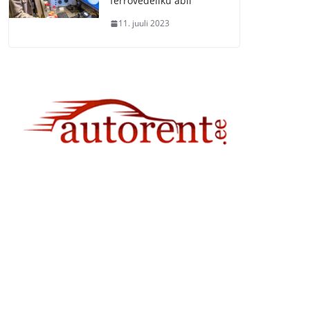
ferrovedeliku abil
11. juuli 2023