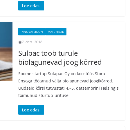
Loe edasi
INNOVATSIOON
MATERJALID
7. dets. 2018
Sulpac toob turule
biolagunevad joogikõrred
Soome startup Sulapac Oy on koostöös Stora
Ensoga töötanud välja biolagunevad joogikõrred.
Uudseid kõrsi tutvustati 4.–5. detsembrini Helsingis
toimunud sturtup-üritusel
Loe edasi