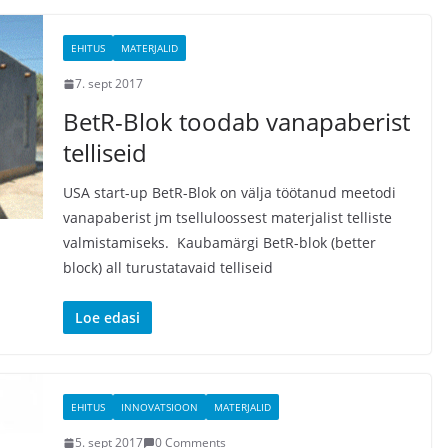
EHITUS
MATERJALID
7. sept 2017
BetR-Blok toodab vanapaberist
telliseid
USA start-up BetR-Blok on välja töötanud meetodi
vanapaberist jm tselluloossest materjalist telliste
valmistamiseks. Kaubamärgi BetR-blok (better
block) all turustatavaid telliseid
Loe edasi
EHITUS
INNOVATSIOON
MATERJALID
5. sept 2017
0 Comments