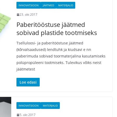
INNOVATSIOON
JÄÄTMED
MATERJALID
23. okt 2017
Paberitööstuse jäätmed
sobivad plastide tootmiseks
Tselluloosi- ja paberitööstuse jäätmed
(kõrvalsaadused) lendtuhk ja kiudsavi e nn
paberimuda sobivad toormaterjalina kasutamiseks
polüpropüleeni tootmiseks. Tulevikus võiks neist
jäätmetest
Loe edasi
INNOVATSIOON
MATERJALID
5. okt 2017