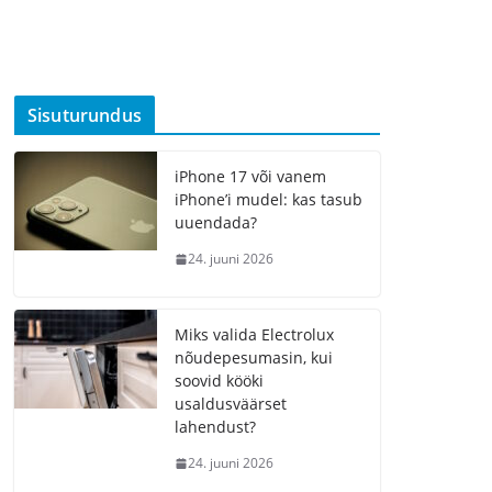
Sisuturundus
iPhone 17 või vanem
iPhone’i mudel: kas tasub
uuendada?
24. juuni 2026
Miks valida Electrolux
nõudepesumasin, kui
soovid kööki
usaldusväärset
lahendust?
24. juuni 2026