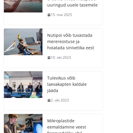
uuringud uuele tasemele
15. mai 2025
Nutipoi võib tuvastada
merereostuse ja
hoiatada sinivetika eest
10. okt 2023
Tulevikus võib
laevakapten kaldale
jääda
2. okt 2023
Mikroplastide
eemaldamine veest