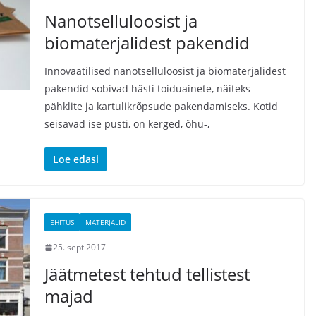
Nanotselluloosist ja
biomaterjalidest pakendid
Innovaatilised nanotselluloosist ja biomaterjalidest
pakendid sobivad hästi toiduainete, näiteks
pähklite ja kartulikrõpsude pakendamiseks. Kotid
seisavad ise püsti, on kerged, õhu-,
Loe edasi
EHITUS
MATERJALID
25. sept 2017
Jäätmetest tehtud tellistest
majad