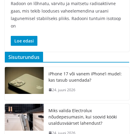
Radoon on lõhnatu, värvitu ja maitsetu radioaktiivne
gaas, mis tekib looduses vaheelemendina uraani
lagunemisel stabiilseks pliiks. Radooni tuntuim isotoop
on
Loe edasi
Sisuturundus
iPhone 17 või vanem iPhone’i mudel:
kas tasub uuendada?
24. juuni 2026
Miks valida Electrolux
nõudepesumasin, kui soovid kööki
usaldusväärset lahendust?
24. juuni 2026