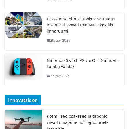
Keskkonnatehnika fookuses: kuidas
insenerid loovad toimiva ja kestliku
linnaruumi
29. apr 2026
Nintendo Switch V2 või OLED mudel –
kumba valida?
27. okt 2025
Innovatsioon
Kosmilised osakesed ja droonid
viivad maapõue uuringud uuele
tasemele