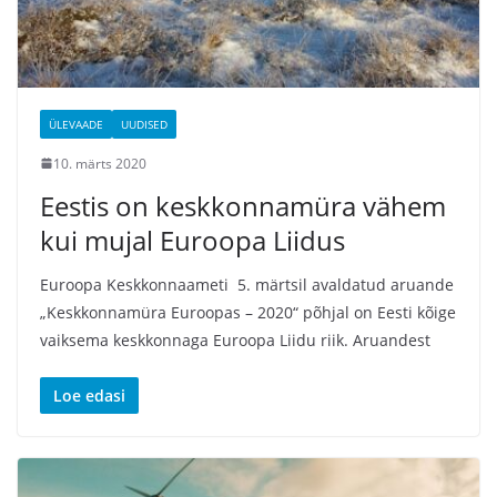
ÜLEVAADE
UUDISED
10. märts 2020
Eestis on keskkonnamüra vähem
kui mujal Euroopa Liidus
Euroopa Keskkonnaameti 5. märtsil avaldatud aruande
„Keskkonnamüra Euroopas – 2020“ põhjal on Eesti kõige
vaiksema keskkonnaga Euroopa Liidu riik. Aruandest
Loe edasi