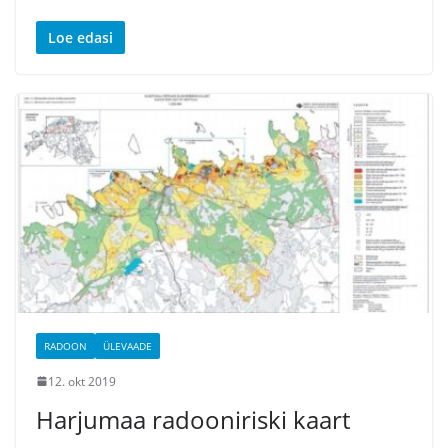
Loe edasi
RADOON
ÜLEVAADE
12. okt 2019
Harjumaa radooniriski kaart