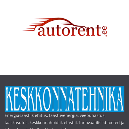
Energiasäästlik ehitus, taastuvenergia, veepuhastus,
taaskasutus, keskkonnahoidlik elustiil. Innovaatilised tooted ja