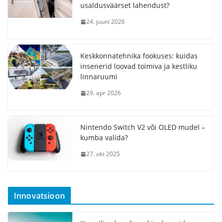
usaldusväärset lahendust?
24. juuni 2026
Keskkonnatehnika fookuses: kuidas
insenerid loovad toimiva ja kestliku
linnaruumi
29. apr 2026
Nintendo Switch V2 või OLED mudel –
kumba valida?
27. okt 2025
Innovatsioon