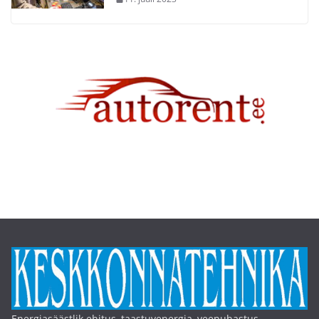
Energiasäästlik ehitus, taastuvenergia, veepuhastus,