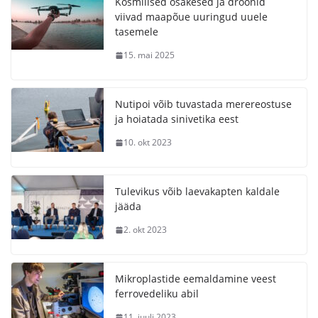
Kosmilised osakesed ja droonid
viivad maapõue uuringud uuele
tasemele
15. mai 2025
Nutipoi võib tuvastada merereostuse
ja hoiatada sinivetika eest
10. okt 2023
Tulevikus võib laevakapten kaldale
jääda
2. okt 2023
Mikroplastide eemaldamine veest
ferrovedeliku abil
11. juuli 2023