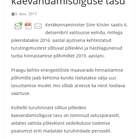
kaevandamisõiguse tasu
9. dets. 2017
Keskkonnaminister Siim Kiisler saatis 6.
detsembril valitsusse eelnõu, millega
pikendatakse 2016. aastal ajutisena kehtestatud
turutingimustest sõltuvat põlevkivi ja hästilagunenud
turba hinnastamise põhimõtet 2019. aastani.
Praegu kehtiv energeetiliste maavarade hinnastamise
põhimõte jääb kehtima kuniks töötatakse välja uus
tasustamise mudel, mis võtab arvesse ka neist loodava
väärtuse.
Kütteõli turuhinnast sõltuv põlevkivi
kaevandamisõiguse tasu on toiminud ootuspäraselt,
aidates vältida põlevkivist vedelkütuse tootmise
peatumist eriti madalate turuhindade perioodil.