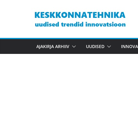
Skip
to
content
AJAKIRJA ARHIIV
UUDISED
INNOVA