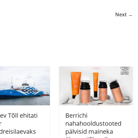
Next →
ev Tõll ehitati
Berrichi
r
nahahooldustooted
dreisilaevaks
pälvisid maineka