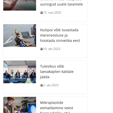
uuringud uuele tasemele
15. mai 2025
Nutipoi võib tuvastada
merereostuse ja
hoiatada sinivetika eest
10. okt 2023
Tulevikus võib
laevakapten kaldale
jääda
2. okt 2023
Mikroplastide
eemaldamine veest