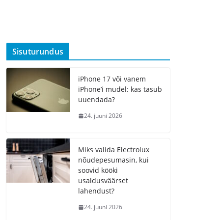
Sisuturundus
iPhone 17 või vanem
iPhone’i mudel: kas tasub
uuendada?
24. juuni 2026
Miks valida Electrolux
nõudepesumasin, kui
soovid kööki
usaldusväärset
lahendust?
24. juuni 2026