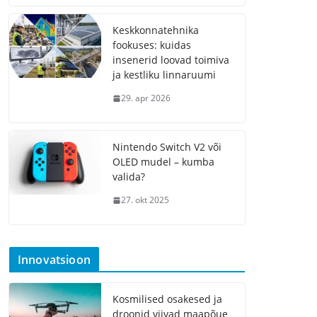
Keskkonnatehnika
fookuses: kuidas
insenerid loovad toimiva
ja kestliku linnaruumi
29. apr 2026
Nintendo Switch V2 või
OLED mudel – kumba
valida?
27. okt 2025
Innovatsioon
Kosmilised osakesed ja
droonid viivad maapõue