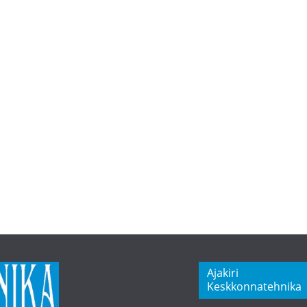
Ajakiri
Keskkonnatehnika