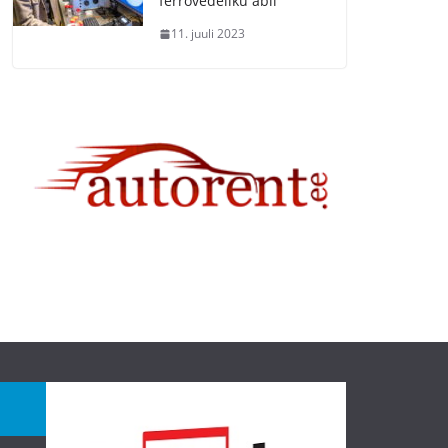
ferrovedeliku abil
11. juuli 2023