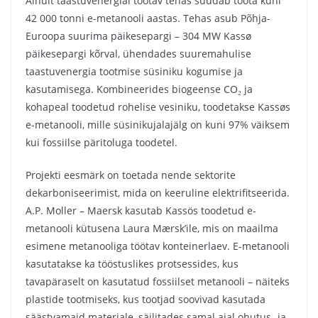
Ainult taastuvenergial töötav tehas suudab toota kuni
42 000 tonni e-metanooli aastas. Tehas asub Põhja-
Euroopa suurima päikesepargi – 304 MW Kassø
päikesepargi kõrval, ühendades suuremahulise
taastuvenergia tootmise süsiniku kogumise ja
kasutamisega. Kombineerides biogeense CO₂ ja
kohapeal toodetud rohelise vesiniku, toodetakse Kassøs
e-metanooli, mille süsinikujalajälg on kuni 97% väiksem
kui fossiilse päritoluga toodetel.
Projekti eesmärk on toetada nende sektorite
dekarboniseerimist, mida on keeruline elektrifitseerida.
A.P. Moller – Maersk kasutab Kassös toodetud e-
metanooli kütusena Laura Mærsk’ile, mis on maailma
esimene metanooliga töötav konteinerlaev. E-metanooli
kasutatakse ka tööstuslikes protsessides, kus
tavapäraselt on kasutatud fossiilset metanooli – näiteks
plastide tootmiseks, kus tootjad soovivad kasutada
säästvamaid materjale, säilitades samal ajal ohutus- ja