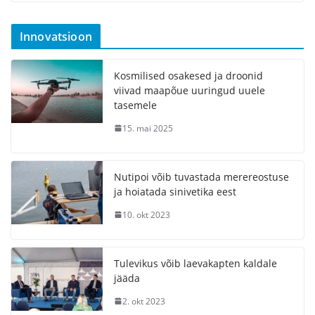
Innovatsioon
Kosmilised osakesed ja droonid
viivad maapõue uuringud uuele
tasemele
15. mai 2025
Nutipoi võib tuvastada merereostuse
ja hoiatada sinivetika eest
10. okt 2023
Tulevikus võib laevakapten kaldale
jääda
2. okt 2023