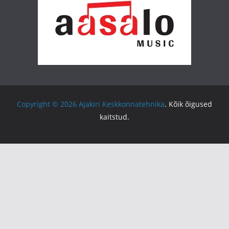
Copyright © 2026
Ajakiri Keskkonnatehnika
. Kõik õigused
kaitstud.