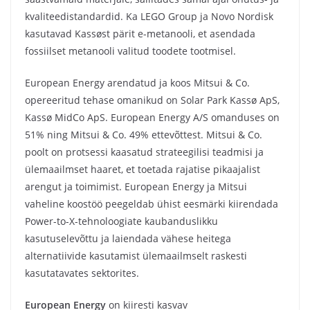
kvaliteedistandardid. Ka LEGO Group ja Novo Nordisk
kasutavad Kassøst pärit e-metanooli, et asendada
fossiilset metanooli valitud toodete tootmisel.
European Energy arendatud ja koos Mitsui & Co.
opereeritud tehase omanikud on Solar Park Kassø ApS,
Kassø MidCo ApS. European Energy A/S omanduses on
51% ning Mitsui & Co. 49% ettevõttest. Mitsui & Co.
poolt on protsessi kaasatud strateegilisi teadmisi ja
ülemaailmset haaret, et toetada rajatise pikaajalist
arengut ja toimimist. European Energy ja Mitsui
vaheline koostöö peegeldab ühist eesmärki kiirendada
Power-to-X-tehnoloogiate kaubanduslikku
kasutuselevõttu ja laiendada vähese heitega
alternatiivide kasutamist ülemaailmselt raskesti
kasutatavates sektorites.
European Energy
on kiiresti kasvav