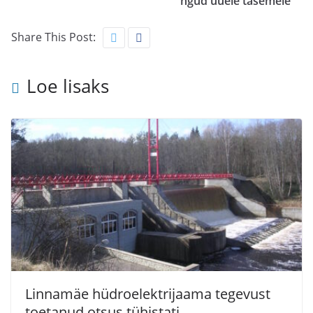
ngud uuele tasemele
Share This Post:
Loe lisaks
Linnamäe hüdroelektrijaama tegevust
toetanud otsus tühistati