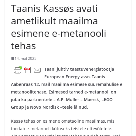
Taanis Kassøs avati
ametlikult maailma
esimene e-metanooli
tehas
14. mai 2025
Taani juhtiv taastuvenergiatootja
European Energy avas Taanis
Aabenraas 12. mail maailma esimese suuremahulise e-
metanoolitehase. Esimesed tarned e-metanooli on
juba ka partneritele – A.P. Moller – Maersk, LEGO
Group ja Novo Nordisk –teele läinud.
Kassø tehas on esimene omataoline maailmas, mis
toodab e-metanooli kütuseks teistele ettevõtetele.