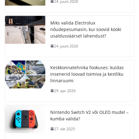
24. juuni 2026
Miks valida Electrolux
nõudepesumasin, kui soovid kööki
usaldusväärset lahendust?
24. juuni 2026
Keskkonnatehnika fookuses: kuidas
insenerid loovad toimiva ja kestliku
linnaruumi
29. apr 2026
Nintendo Switch V2 või OLED mudel –
kumba valida?
27. okt 2025