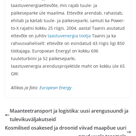
taastuvenergiaettevõte, mis rajab tuule- ja
päikeseparke üle maailma. Ettevõte arendab, rahastab,
ehitab ja käitab tuule- ja päikeseparki, samuti ka Power-
to-X rajatisi kokku 25 riigis. 2004. aastal Taanis asutatud
ettevõte on juhtiv
taastuvenergia tootja
Taanis ja ka
rahvusvaheliselt: ettevõte on esindatud 43 riigis ligi 850
töötajaga. Europoean Energyl on kokku 696
tuuleturbiini ja 52 päikeseparki,
taastuvenergia arendusprojektide maht on kokku üle 65
GW.
Allikas ja foto:
European Energy
Maanteetransport ja logistika: uusi arengusuundi ja
tulevikuväljakutseid
Kosmilised osakesed ja droonid viivad maapõue uuri