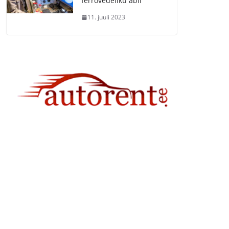
ferrovedeliku abil
11. juuli 2023