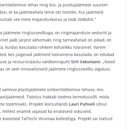
ümbertöötlemise tehas ning bio- ja puidujäätmete suurem
si, et ka jäätmeahela teine ots toimiks. Kui jäätmeid
panustab see meie majanduskasvu ja loob töökohti.“
da jäätmete ringlussevõtuga, on ringmajanduse vedurid ja
ainet jääb järjest vähemaks ning tarneahelad on pikad, on
ta, kuidas kasutada rohkem kohalikku toorainet. Varem
tted, kes julgevad jäätmeid toorainena kasutada, on edukad
nduse ja ressursisäästu valdkonnajuht
Sirli Vaksmann
. „Need
s on veel innovatiivseid jäätmete ringlussevõtu algatusi,
l valmiva plastijäätmete ümbertöötlemise tehase, mis
lastijäätmeid. Tööstus hakkab tootma termolüüsõli, mida
ete tootmiseks. Projekti konsultandi
Lauri Puhveli
sõnul
 millest enamik vajavad ka erialaseid oskuseid.
 koostööd TalTechi Virumaa kolledžiga. Projekt sai toetust