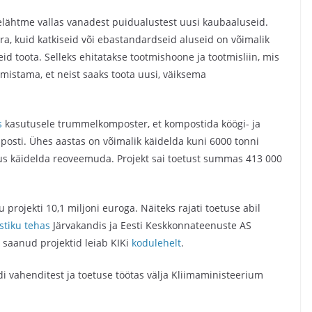
Jõelähtme vallas vanadest puidualustest uusi kaubaaluseid.
a, kuid katkiseid või ebastandardseid aluseid on võimalik
seid toota. Selleks ehitatakse tootmishoone ja tootmisliin, mis
mistama, et neist saaks toota uusi, väiksema
s
kasutusele trummelkomposter, et kompostida köögi- ja
mposti. Ühes aastas on võimalik käidelda kuni 6000 tonni
kus käidelda reoveemuda. Projekt sai toetust summas 413 000
projekti 10,1 miljoni euroga. Näiteks rajati toetuse abil
stiku teha
s
Järvakandis ja Eesti Keskkonnateenuste AS
 saanud projektid leiab KIKi
kodulehelt
.
 vahenditest ja toetuse töötas välja Kliimaministeerium