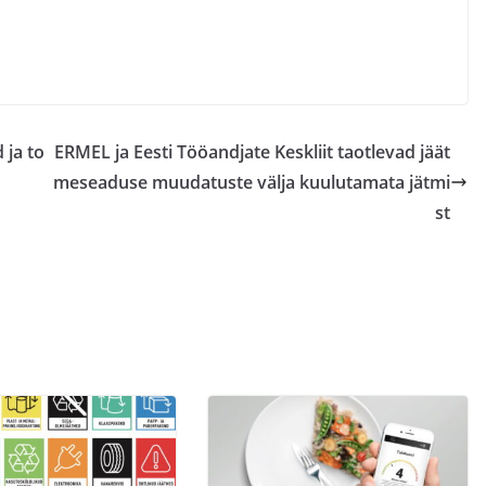
 ja to
ERMEL ja Eesti Tööandjate Keskliit taotlevad jäät
meseaduse muudatuste välja kuulutamata jätmi
st