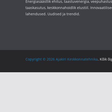
Energiasäästlik ehitus, taastuvenergia, veepuhastus
taaskasutus, keskkonnahoidlik elustiil. Innovaatilise
lahendused. Uudised ja trendid.
Copyright © 2026
Ajakiri Keskkonnatehnika
. Kõik õ