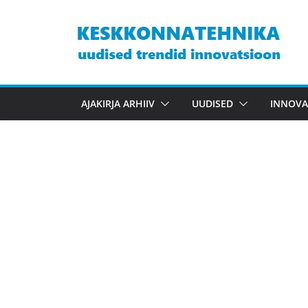
Skip
to
content
AJAKIRJA ARHIIV
UUDISED
INNOVA