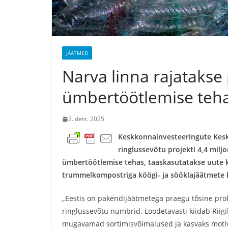
JÄÄTMED
Narva linna rajatakse
ümbertöötlemise teh
2. dets. 2025
Keskkonnainvesteeringute Kesk
ringlussevõtu projekti 4,4 milj
ümbertöötlemise tehas, taaskasutatakse uute k
trummelkompostriga köögi- ja sööklajäätmete 
„Eestis on pakendijäätmetega praegu tõsine prob
ringlussevõtu numbrid. Loodetavasti kiidab Riigi
mugavamad sortimisvõimalused ja kasvaks motivat