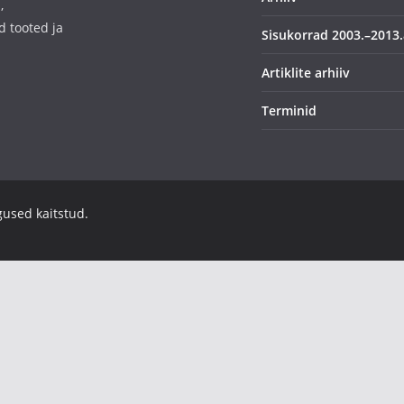
,
d tooted ja
Sisukorrad 2003.–2013.
Artiklite arhiiv
Terminid
igused kaitstud.