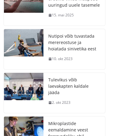
uuringud uuele tasemele
15. mai 2025
Nutipoi võib tuvastada
merereostuse ja
hoiatada sinivetika eest
10. okt 2023
Tulevikus võib
laevakapten kaldale
jääda
2. okt 2023
Mikroplastide
eemaldamine veest