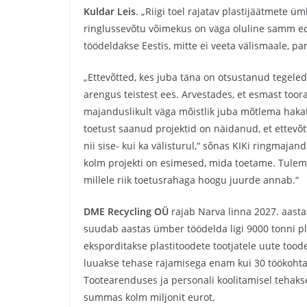
Kuldar Leis
. „Riigi toel rajatav plastijäätmete 
ringlussevõtu võimekus on väga oluline samm eda
töödeldakse Eestis, mitte ei veeta välismaale, 
„Ettevõtted, kes juba täna on otsustanud tegele
arengus teistest ees. Arvestades, et esmast toor
majanduslikult väga mõistlik juba mõtlema haka
toetust saanud projektid on näidanud, et ettevõ
nii sise- kui ka välisturul,“ sõnas KIKi ringmaja
kolm projekti on esimesed, mida toetame. Tulema
millele riik toetusrahaga hoogu juurde annab.“
DME Recycling OÜ
rajab Narva linna 2027. aasta
suudab aastas ümber töödelda ligi 9000 tonni p
eksporditakse plastitoodete tootjatele uute tood
luuakse tehase rajamisega enam kui 30 töökohta,
Tootearenduses ja personali koolitamisel tehakse
summas kolm miljonit eurot.