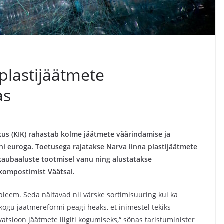
 plastijäätmete
as
us (KIK) rahastab kolme jäätmete väärindamise ja
oni euroga. Toetusega rajatakse Narva linna plastijäätmete
aubaaluste tootmisel vanu ning alustatakse
kompostimist Väätsal.
leem. Seda näitavad nii värske sortimisuuring kui ka
kogu jäätmereformi peagi heaks, et inimestel tekiks
sioon jäätmete liigiti kogumiseks,“ sõnas taristuminister