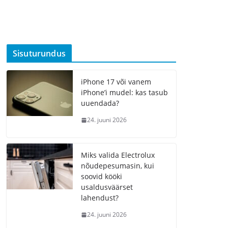
Sisuturundus
iPhone 17 või vanem
iPhone’i mudel: kas tasub
uuendada?
24. juuni 2026
Miks valida Electrolux
nõudepesumasin, kui
soovid kööki
usaldusväärset
lahendust?
24. juuni 2026