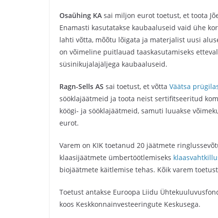
Osaühing KA
sai miljon eurot toetust, et toota 
Enamasti kasutatakse kaubaaluseid vaid ühe korr
lahti võtta, mõõtu lõigata ja materjalist uusi alu
on võimeline puitlauad taaskasutamiseks etteval
süsinikujalajäljega kaubaaluseid.
Ragn-Sells AS
sai toetust, et võtta
Väätsa prügila
sööklajäätmeid ja toota neist sertifitseeritud ko
köögi- ja sööklajäätmeid, samuti luuakse võime
eurot.
Varem on KIK toetanud 20 jäätmete ringlussevõtu 
klaasijäätmete ümbertöötlemiseks
klaasvahtkillu
biojäätmete käitlemise tehas. Kõik varem toetust
Toetust antakse Euroopa Liidu Ühtekuuluvusfondi
koos Keskkonnainvesteeringute Keskusega.