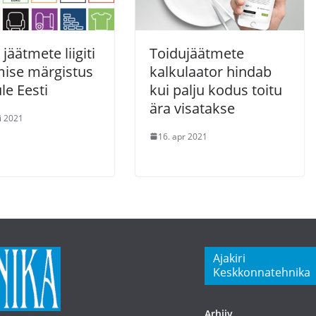
jäätmete liigiti
Toidujäätmete
ise märgistus
kalkulaator hindab
üle Eesti
kui palju kodus toitu
ära visatakse
i 2021
16. apr 2021
Ajakiri
Keskkonnatehnika
Arhiiv