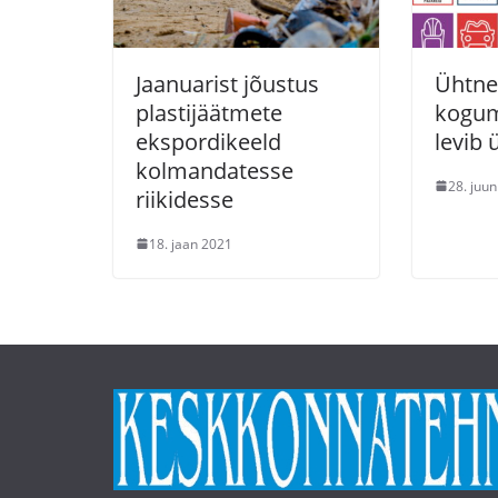
Jaanuarist jõustus
Ühtne 
plastijäätmete
kogum
ekspordikeeld
levib 
kolmandatesse
28. juun
riikidesse
18. jaan 2021