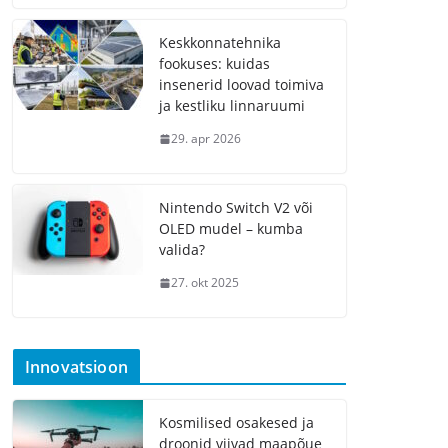
Keskkonnatehnika
fookuses: kuidas
insenerid loovad toimiva
ja kestliku linnaruumi
29. apr 2026
Nintendo Switch V2 või
OLED mudel – kumba
valida?
27. okt 2025
Innovatsioon
Kosmilised osakesed ja
droonid viivad maapõue