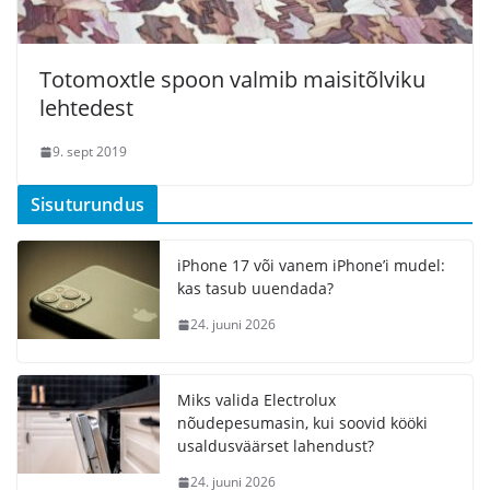
Totomoxtle spoon valmib maisitõlviku
lehtedest
9. sept 2019
Sisuturundus
iPhone 17 või vanem iPhone’i mudel:
kas tasub uuendada?
24. juuni 2026
Miks valida Electrolux
nõudepesumasin, kui soovid kööki
usaldusväärset lahendust?
24. juuni 2026