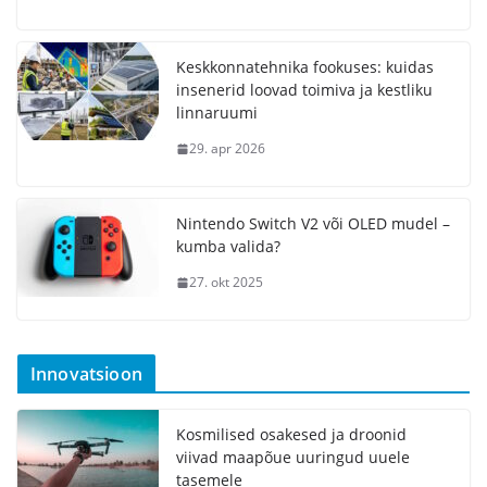
Keskkonnatehnika fookuses: kuidas
insenerid loovad toimiva ja kestliku
linnaruumi
29. apr 2026
Nintendo Switch V2 või OLED mudel –
kumba valida?
27. okt 2025
Innovatsioon
Kosmilised osakesed ja droonid
viivad maapõue uuringud uuele
tasemele