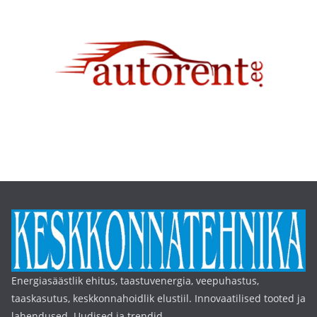
Energiasäästlik ehitus, taastuvenergia, veepuhastus,
taaskasutus, keskkonnahoidlik elustiil. Innovaatilised tooted ja
lahendused. Uudised ja trendid.