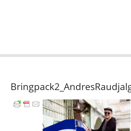
Bringpack2_AndresRaudjal