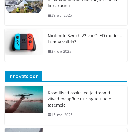
linnaruumi
29. apr 2026
Nintendo Switch V2 või OLED mudel –
kumba valida?
27. okt 2025
Innovatsioon
Kosmilised osakesed ja droonid
viivad maapõue uuringud uuele
tasemele
15. mai 2025