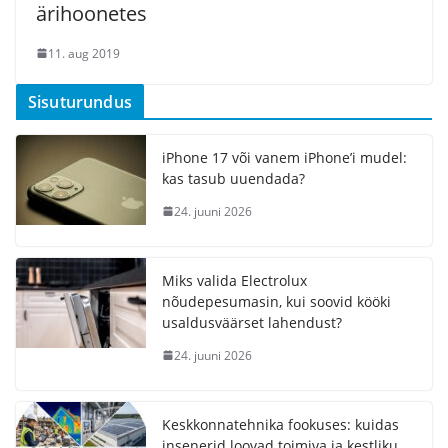
ärihoonetes
11. aug 2019
Sisuturundus
iPhone 17 või vanem iPhone’i mudel:
kas tasub uuendada?
24. juuni 2026
Miks valida Electrolux
nõudepesumasin, kui soovid kööki
usaldusväärset lahendust?
24. juuni 2026
Keskkonnatehnika fookuses: kuidas
insenerid loovad toimiva ja kestliku