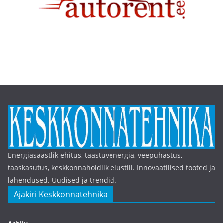
Energiasäästlik ehitus, taastuvenergia, veepuhastus,
taaskasutus, keskkonnahoidlik elustiil. Innovaatilised tooted ja
lahendused. Uudised ja trendid.
Ajakiri Keskkonnatehnika