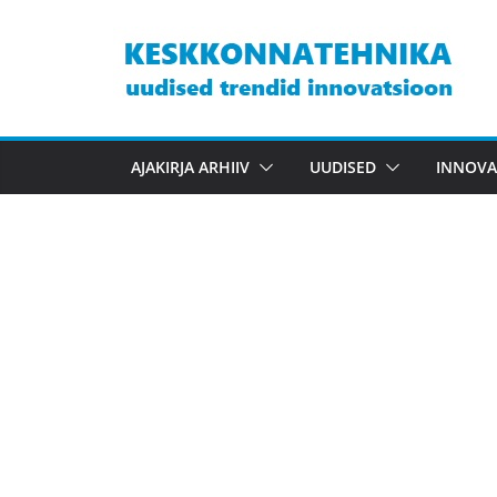
Skip
to
content
AJAKIRJA ARHIIV
UUDISED
INNOVA