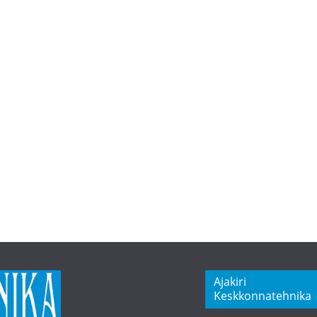
Ajakiri
Keskkonnatehnika