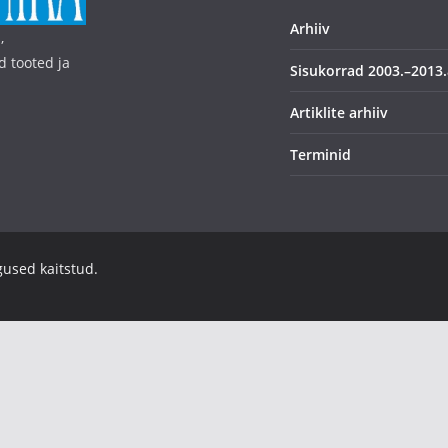
Arhiiv
,
d tooted ja
Sisukorrad 2003.–2013.
Artiklite arhiiv
Terminid
igused kaitstud.