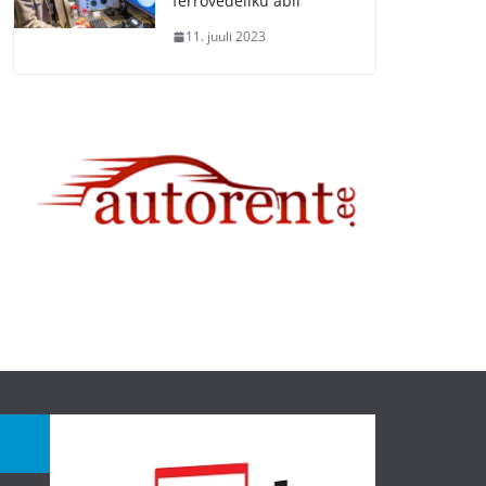
ferrovedeliku abil
11. juuli 2023