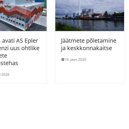
 avati AS Epler
Jäätmete põletamine
nzi uus ohtlike
ja keskkonnakaitse
ete
19. jaan 2020
ustehas
i 2026