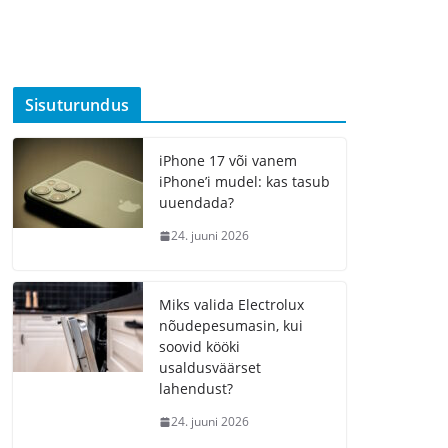
Sisuturundus
iPhone 17 või vanem
iPhone’i mudel: kas tasub
uuendada?
24. juuni 2026
Miks valida Electrolux
nõudepesumasin, kui
soovid kööki
usaldusväärset
lahendust?
24. juuni 2026