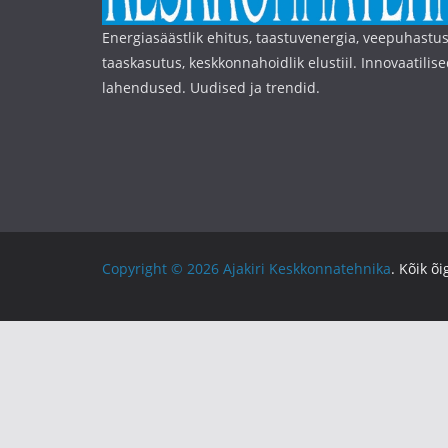
Energiasäästlik ehitus, taastuvenergia, veepuhastus
taaskasutus, keskkonnahoidlik elustiil. Innovaatilise
lahendused. Uudised ja trendid.
Copyright © 2026
Ajakiri Keskkonnatehnika
. Kõik õ