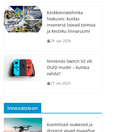
Keskkonnatehnika
fookuses: kuidas
insenerid loovad toimiva
ja kestliku linnaruumi
29. apr 2026
Nintendo Switch V2 või
OLED mudel – kumba
valida?
27. okt 2025
Innovatsioon
Kosmilised osakesed ja
droonid viivad maapõue