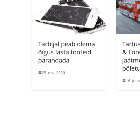
Tarbijal peab olema
Tartus
õigus lasta tooteid
& Lore
parandada
jäätm
põlet
25. nov. 2020
16. juun