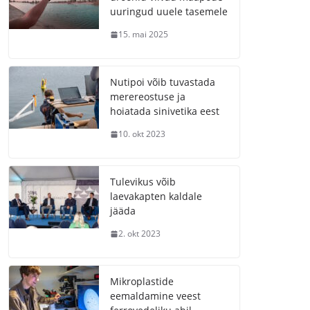
uuringud uuele tasemele
15. mai 2025
Nutipoi võib tuvastada
merereostuse ja
hoiatada sinivetika eest
10. okt 2023
Tulevikus võib
laevakapten kaldale
jääda
2. okt 2023
Mikroplastide
eemaldamine veest