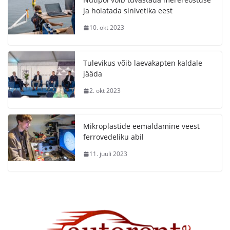
ja hoiatada sinivetika eest
10. okt 2023
Tulevikus võib laevakapten kaldale
jääda
2. okt 2023
Mikroplastide eemaldamine veest
ferrovedeliku abil
11. juuli 2023