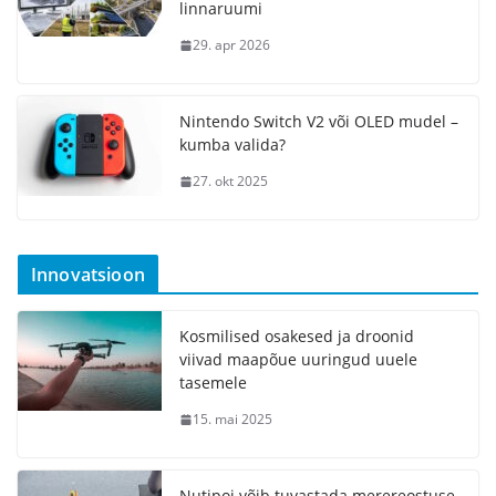
linnaruumi
29. apr 2026
Nintendo Switch V2 või OLED mudel –
kumba valida?
27. okt 2025
Innovatsioon
Kosmilised osakesed ja droonid
viivad maapõue uuringud uuele
tasemele
15. mai 2025
Nutipoi võib tuvastada merereostuse