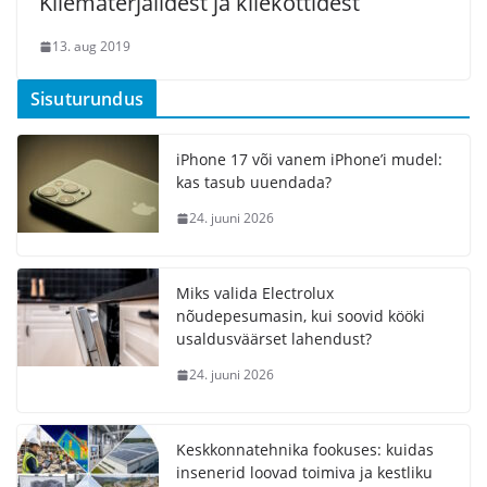
Kilematerjalidest ja kilekottidest
13. aug 2019
Sisuturundus
iPhone 17 või vanem iPhone’i mudel:
kas tasub uuendada?
24. juuni 2026
Miks valida Electrolux
nõudepesumasin, kui soovid kööki
usaldusväärset lahendust?
24. juuni 2026
Keskkonnatehnika fookuses: kuidas
insenerid loovad toimiva ja kestliku