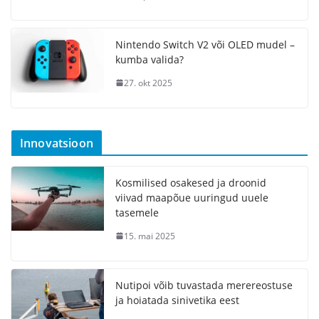
Nintendo Switch V2 või OLED mudel –
kumba valida?
27. okt 2025
Innovatsioon
Kosmilised osakesed ja droonid
viivad maapõue uuringud uuele
tasemele
15. mai 2025
Nutipoi võib tuvastada merereostuse
ja hoiatada sinivetika eest