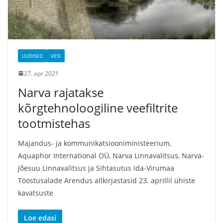
UUDISED
VESI
27. apr 2021
Narva rajatakse
kõrgtehnoloogiline veefiltrite
tootmistehas
Majandus- ja kommunikatsiooniministeerium,
Aquaphor International OÜ, Narva Linnavalitsus, Narva-
Jõesuu Linnavalitsus ja Sihtasutus Ida-Virumaa
Tööstusalade Arendus allkirjastasid 23. aprillil ühiste
kavatsuste
Loe edasi