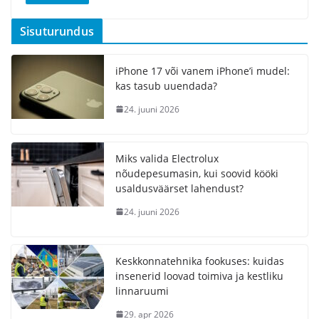
Sisuturundus
iPhone 17 või vanem iPhone’i mudel:
kas tasub uuendada?
24. juuni 2026
Miks valida Electrolux
nõudepesumasin, kui soovid kööki
usaldusväärset lahendust?
24. juuni 2026
Keskkonnatehnika fookuses: kuidas
insenerid loovad toimiva ja kestliku
linnaruumi
29. apr 2026