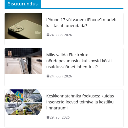
Sisuturundus
iPhone 17 või vanem iPhone’i mudel:
kas tasub uuendada?
24. juuni 2026
Miks valida Electrolux
nõudepesumasin, kui soovid kööki
usaldusväärset lahendust?
24. juuni 2026
Keskkonnatehnika fookuses: kuidas
insenerid loovad toimiva ja kestliku
linnaruumi
29. apr 2026