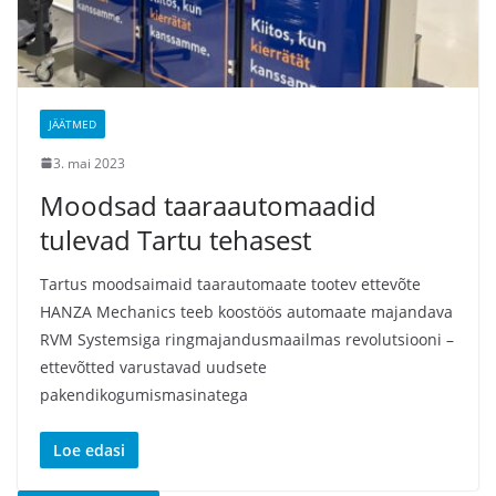
JÄÄTMED
3. mai 2023
Moodsad taaraautomaadid
tulevad Tartu tehasest
Tartus moodsaimaid taarautomaate tootev ettevõte
HANZA Mechanics teeb koostöös automaate majandava
RVM Systemsiga ringmajandusmaailmas revolutsiooni –
ettevõtted varustavad uudsete
pakendikogumismasinatega
Loe edasi