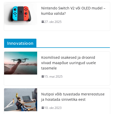
Nintendo Switch V2 või OLED mudel –
kumba valida?
27. okt 2025
Innovatsioon
Kosmilised osakesed ja droonid
viivad maapõue uuringud uuele
tasemele
15. mai 2025
Nutipoi võib tuvastada merereostuse
ja hoiatada sinivetika eest
10. okt 2023