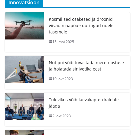
Innovatsioon
Kosmilised osakesed ja droonid
viivad maapõue uuringud uuele
tasemele
15. mai 2025
Nutipoi võib tuvastada merereostuse
ja hoiatada sinivetika eest
10. okt 2023
Tulevikus võib laevakapten kaldale
jääda
2. okt 2023