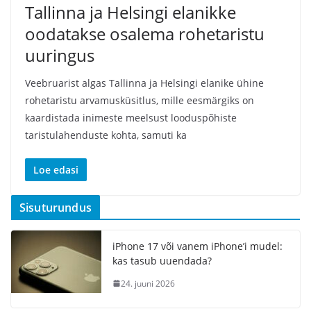
Tallinna ja Helsingi elanikke
oodatakse osalema rohetaristu
uuringus
Veebruarist algas Tallinna ja Helsingi elanike ühine
rohetaristu arvamusküsitlus, mille eesmärgiks on
kaardistada inimeste meelsust looduspõhiste
taristulahenduste kohta, samuti ka
Loe edasi
Sisuturundus
iPhone 17 või vanem iPhone’i mudel:
kas tasub uuendada?
24. juuni 2026