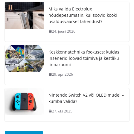
Miks valida Electrolux
nõudepesumasin, kui soovid kööki
usaldusväärset lahendust?
24. juuni 2026
Keskkonnatehnika fookuses: kuidas
insenerid loovad toimiva ja kestliku
linnaruumi
29. apr 2026
Nintendo Switch V2 või OLED mudel –
kumba valida?
27. okt 2025