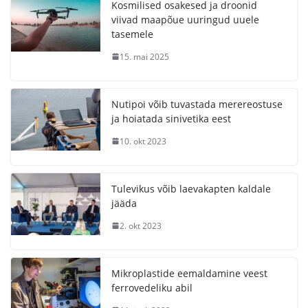
Kosmilised osakesed ja droonid
viivad maapõue uuringud uuele
tasemele
15. mai 2025
Nutipoi võib tuvastada merereostuse
ja hoiatada sinivetika eest
10. okt 2023
Tulevikus võib laevakapten kaldale
jääda
2. okt 2023
Mikroplastide eemaldamine veest
ferrovedeliku abil