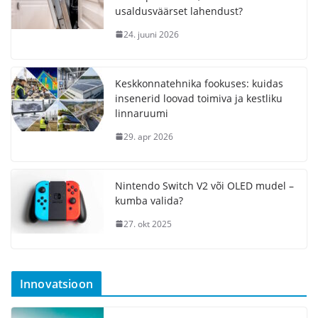
usaldusväärset lahendust?
24. juuni 2026
Keskkonnatehnika fookuses: kuidas
insenerid loovad toimiva ja kestliku
linnaruumi
29. apr 2026
Nintendo Switch V2 või OLED mudel –
kumba valida?
27. okt 2025
Innovatsioon