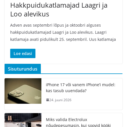
Hakkpuidukatlamajad Laagri ja
Loo alevikus
Adven avas septembri lõpus ja oktoobri alguses
hakkpuidukatlamajad Laagri ja Loo alevikus. Laagri
katlamaja avati pidulikult 25. septembril. Uus katlamaja
Loe edasi
Sisuturundus
iPhone 17 või vanem iPhone’i mudel:
kas tasub uuendada?
24. juuni 2026
Miks valida Electrolux
nõudepesumasin, kui soovid kööki