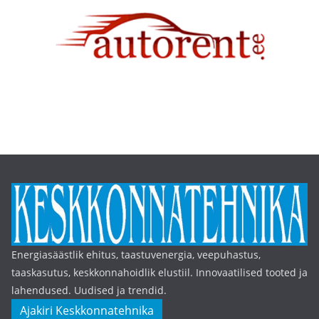
Energiasäästlik ehitus, taastuvenergia, veepuhastus,
taaskasutus, keskkonnahoidlik elustiil. Innovaatilised tooted ja
lahendused. Uudised ja trendid.
Ajakiri Keskkonnatehnika