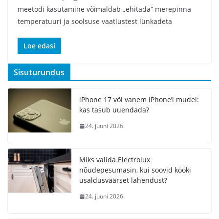
meetodi kasutamine võimaldab „ehitada“ merepinna
temperatuuri ja soolsuse vaatlustest lünkadeta
Loe edasi
Sisuturundus
iPhone 17 või vanem iPhone’i mudel:
kas tasub uuendada?
24. juuni 2026
Miks valida Electrolux
nõudepesumasin, kui soovid kööki
usaldusväärset lahendust?
24. juuni 2026