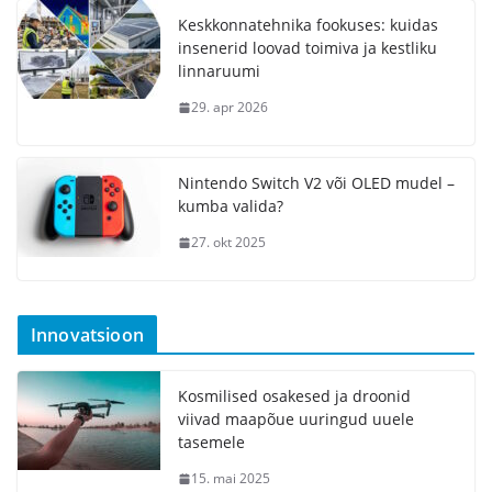
Keskkonnatehnika fookuses: kuidas
insenerid loovad toimiva ja kestliku
linnaruumi
29. apr 2026
Nintendo Switch V2 või OLED mudel –
kumba valida?
27. okt 2025
Innovatsioon
Kosmilised osakesed ja droonid
viivad maapõue uuringud uuele
tasemele
15. mai 2025