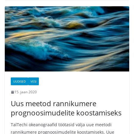
UUDISED
VESI
15. jaan 2020
Uus meetod rannikumere
prognoosimudelite koostamiseks
TalTechi okeanograafid töötasid välja uue meetodi
rannikumere prognoosimudelite koostamiseks. Uue