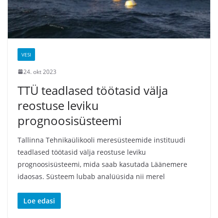
VESI
24. okt 2023
TTÜ teadlased töötasid välja
reostuse leviku
prognoosisüsteemi
Tallinna Tehnikaülikooli meresüsteemide instituudi
teadlased töötasid välja reostuse leviku
prognoosisüsteemi, mida saab kasutada Läänemere
idaosas. Süsteem lubab analüüsida nii merel
Loe edasi