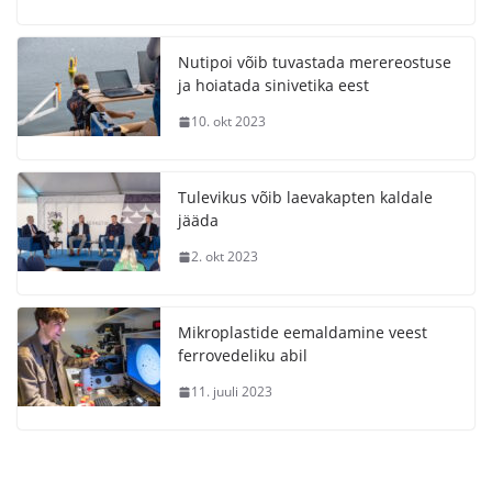
Nutipoi võib tuvastada merereostuse
ja hoiatada sinivetika eest
10. okt 2023
Tulevikus võib laevakapten kaldale
jääda
2. okt 2023
Mikroplastide eemaldamine veest
ferrovedeliku abil
11. juuli 2023