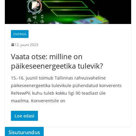
ENERGIA
12. juuni 2023
Vaata otse: milline on
päikeseenergeetika tulevik?
15.-16. juunil toimub Tallinnas rahvusvaheline
päikeseenergeetika tulevikule pühendatud konverents
ReNewPV, kuhu tuleb kokku ligi 90 teadlast üle
maailma. Konverentsile on
Loe edasi
Sisuturundus