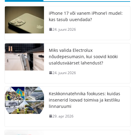
iPhone 17 või vanem iPhone’i mudel:
kas tasub uuendada?
24. juuni 2026
Miks valida Electrolux
nõudepesumasin, kui soovid kööki
usaldusväärset lahendust?
24. juuni 2026
Keskkonnatehnika fookuses: kuidas
insenerid loovad toimiva ja kestliku
linnaruumi
29. apr 2026