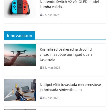
Nintendo Switch V2 või OLED mudel –
kumba valida?
27. okt 2025
Innovatsioon
Kosmilised osakesed ja droonid
viivad maapõue uuringud uuele
tasemele
15. mai 2025
Nutipoi võib tuvastada merereostuse
ja hoiatada sinivetika eest
10. okt 2023