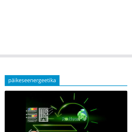
päikeseenergeetika