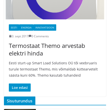
EESTI
ENERGIA
INNOVATSIOON
3. sept 2017
0 Comments
Termostaat Themo arvestab
elektri hinda
Eesti sturt-up Smart Load Solutions OÜ tõi veebruaris
turule termostaat Themo, mis võimaldab küttearvetelt
säästa kuni 60%. Themo kasutab tuhandeid
Loe edasi
Sisuturundus