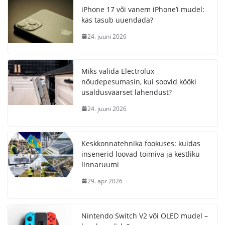
iPhone 17 või vanem iPhone’i mudel:
kas tasub uuendada?
24. juuni 2026
Miks valida Electrolux
nõudepesumasin, kui soovid kööki
usaldusväärset lahendust?
24. juuni 2026
Keskkonnatehnika fookuses: kuidas
insenerid loovad toimiva ja kestliku
linnaruumi
29. apr 2026
Nintendo Switch V2 või OLED mudel –