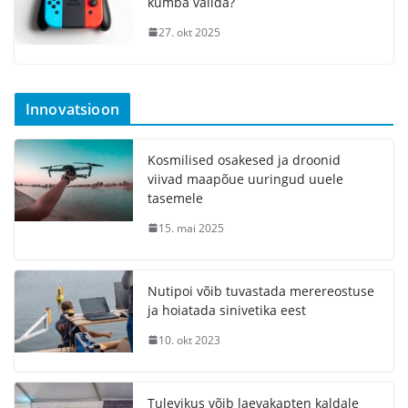
kumba valida?
27. okt 2025
Innovatsioon
Kosmilised osakesed ja droonid
viivad maapõue uuringud uuele
tasemele
15. mai 2025
Nutipoi võib tuvastada merereostuse
ja hoiatada sinivetika eest
10. okt 2023
Tulevikus võib laevakapten kaldale