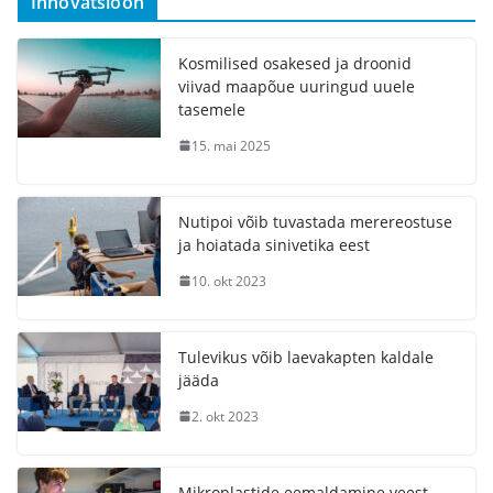
Innovatsioon
Kosmilised osakesed ja droonid
viivad maapõue uuringud uuele
tasemele
15. mai 2025
Nutipoi võib tuvastada merereostuse
ja hoiatada sinivetika eest
10. okt 2023
Tulevikus võib laevakapten kaldale
jääda
2. okt 2023
Mikroplastide eemaldamine veest