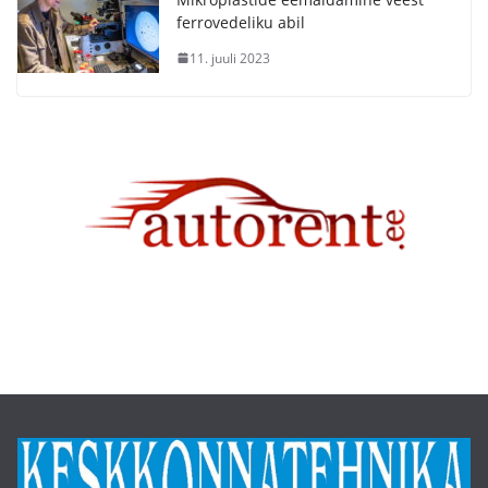
ferrovedeliku abil
11. juuli 2023