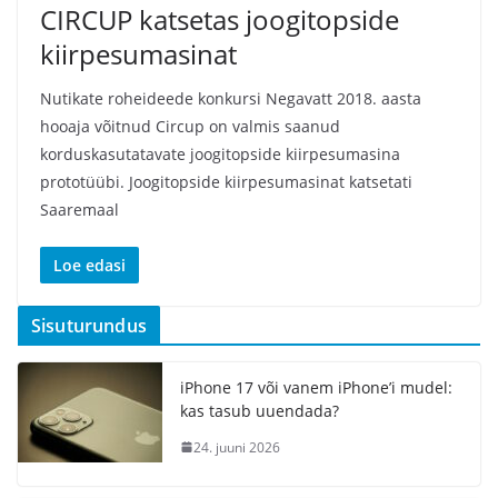
CIRCUP katsetas joogitopside
kiirpesumasinat
Nutikate roheideede konkursi Negavatt 2018. aasta
hooaja võitnud Circup on valmis saanud
korduskasutatavate joogitopside kiirpesumasina
prototüübi. Joogitopside kiirpesumasinat katsetati
Saaremaal
Loe edasi
Sisuturundus
iPhone 17 või vanem iPhone’i mudel:
kas tasub uuendada?
24. juuni 2026