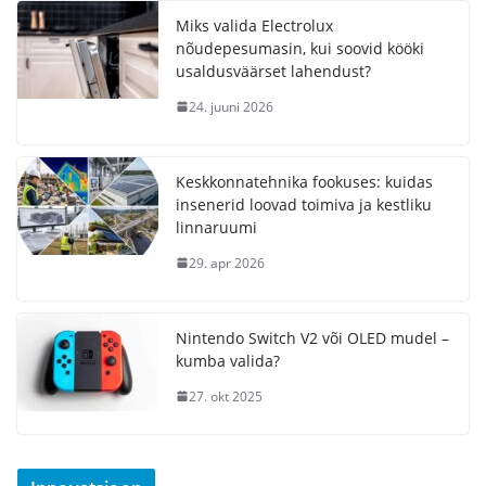
Miks valida Electrolux
nõudepesumasin, kui soovid kööki
usaldusväärset lahendust?
24. juuni 2026
Keskkonnatehnika fookuses: kuidas
insenerid loovad toimiva ja kestliku
linnaruumi
29. apr 2026
Nintendo Switch V2 või OLED mudel –
kumba valida?
27. okt 2025