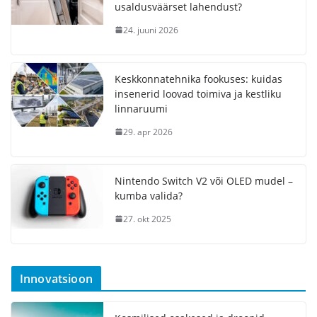
usaldusväärset lahendust?
24. juuni 2026
Keskkonnatehnika fookuses: kuidas
insenerid loovad toimiva ja kestliku
linnaruumi
29. apr 2026
Nintendo Switch V2 või OLED mudel –
kumba valida?
27. okt 2025
Innovatsioon