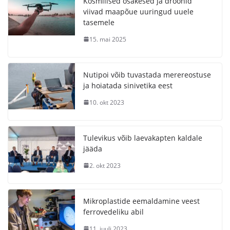
Kosmilised osakesed ja droonid
viivad maapõue uuringud uuele
tasemele
15. mai 2025
Nutipoi võib tuvastada merereostuse
ja hoiatada sinivetika eest
10. okt 2023
Tulevikus võib laevakapten kaldale
jääda
2. okt 2023
Mikroplastide eemaldamine veest
ferrovedeliku abil
11. juuli 2023