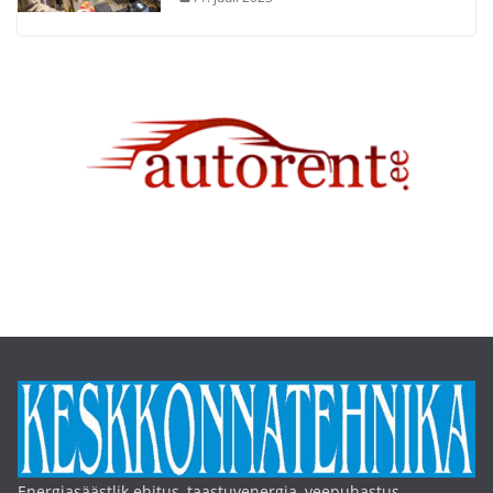
Energiasäästlik ehitus, taastuvenergia, veepuhastus,