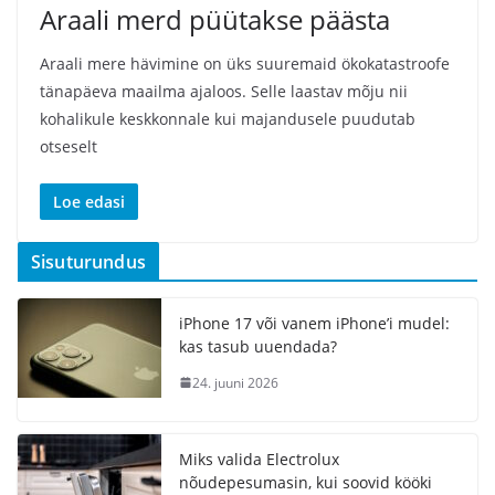
Araali merd püütakse päästa
Araali mere hävimine on üks suuremaid ökokatastroofe
tänapäeva maailma ajaloos. Selle laastav mõju nii
kohalikule keskkonnale kui majandusele puudutab
otseselt
Loe edasi
Sisuturundus
iPhone 17 või vanem iPhone’i mudel:
kas tasub uuendada?
24. juuni 2026
Miks valida Electrolux
nõudepesumasin, kui soovid kööki