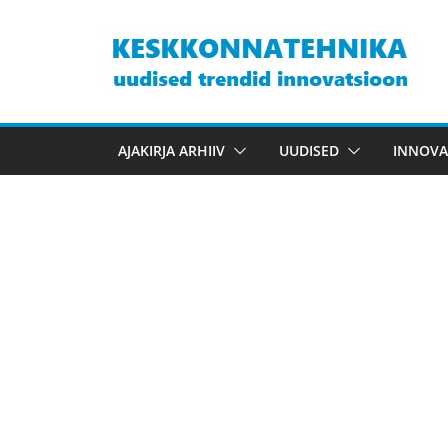
Skip
to
content
AJAKIRJA ARHIIV
UUDISED
INNOVA