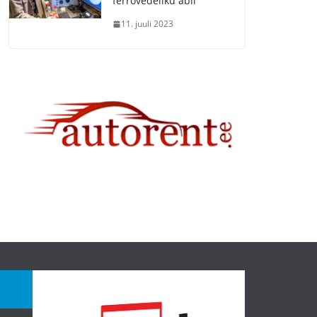
ferrovedeliku abil
11. juuli 2023