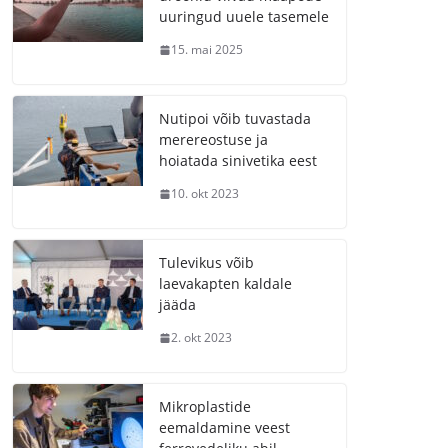
uuringud uuele tasemele
15. mai 2025
Nutipoi võib tuvastada
merereostuse ja
hoiatada sinivetika eest
10. okt 2023
Tulevikus võib
laevakapten kaldale
jääda
2. okt 2023
Mikroplastide
eemaldamine veest