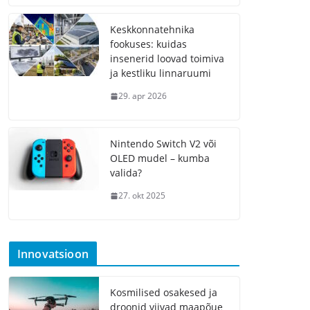
Keskkonnatehnika
fookuses: kuidas
insenerid loovad toimiva
ja kestliku linnaruumi
29. apr 2026
Nintendo Switch V2 või
OLED mudel – kumba
valida?
27. okt 2025
Innovatsioon
Kosmilised osakesed ja
droonid viivad maapõue