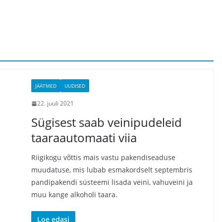
JÄÄTMED
UUDISED
22. juuli 2021
Sügisest saab veinipudeleid
taaraautomaati viia
Riigikogu võttis mais vastu pakendiseaduse
muudatuse, mis lubab esmakordselt septembris
pandipakendi süsteemi lisada veini, vahuveini ja
muu kange alkoholi taara.
Loe edasi