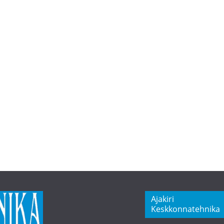
Ajakiri
Keskkonnatehnika