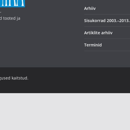
Arhiiv
,
d tooted ja
Sisukorrad 2003.–2013.
Artiklite arhiiv
Terminid
igused kaitstud.