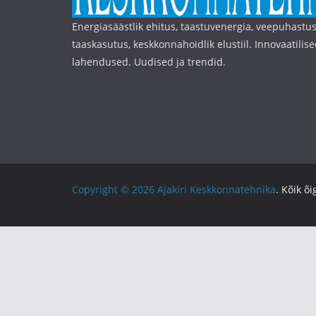
Energiasäästlik ehitus, taastuvenergia, veepuhastus
taaskasutus, keskkonnahoidlik elustiil. Innovaatilise
lahendused. Uudised ja trendid.
Copyright © 2026
Ajakiri Keskkonnatehnika
. Kõik õ