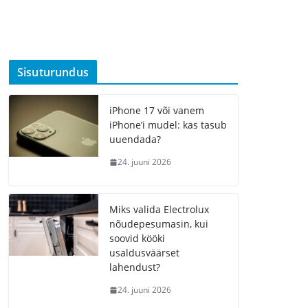
Sisuturundus
iPhone 17 või vanem
iPhone’i mudel: kas tasub
uuendada?
24. juuni 2026
Miks valida Electrolux
nõudepesumasin, kui
soovid kööki
usaldusväärset
lahendust?
24. juuni 2026