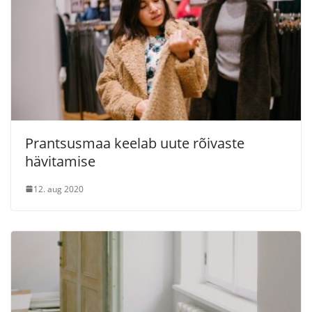
Prantsusmaa keelab uute rõivaste
hävitamise
12. aug 2020