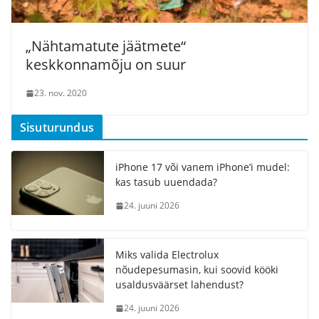
„Nähtamatute jäätmete“
keskkonnamõju on suur
23. nov. 2020
Sisuturundus
iPhone 17 või vanem iPhone’i mudel:
kas tasub uuendada?
24. juuni 2026
Miks valida Electrolux
nõudepesumasin, kui soovid kööki
usaldusväärset lahendust?
24. juuni 2026