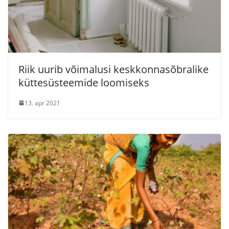
Riik uurib võimalusi keskkonnasõbralike
küttesüsteemide loomiseks
13. apr 2021