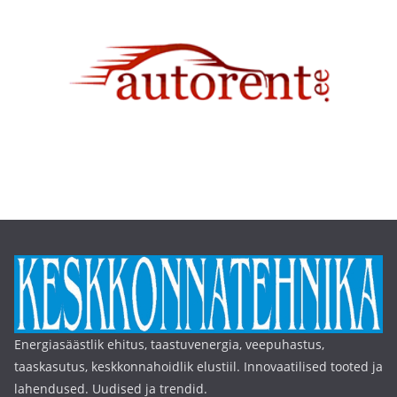
Energiasäästlik ehitus, taastuvenergia, veepuhastus,
taaskasutus, keskkonnahoidlik elustiil. Innovaatilised tooted ja
lahendused. Uudised ja trendid.