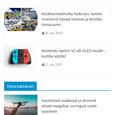
Keskkonnatehnika fookuses: kuidas
insenerid loovad toimiva ja kestliku
linnaruumi
29. apr 2026
Nintendo Switch V2 või OLED mudel –
kumba valida?
27. okt 2025
Innovatsioon
Kosmilised osakesed ja droonid
viivad maapõue uuringud uuele
tasemele