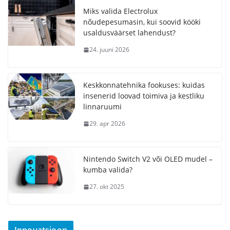
Miks valida Electrolux
nõudepesumasin, kui soovid kööki
usaldusväärset lahendust?
24. juuni 2026
Keskkonnatehnika fookuses: kuidas
insenerid loovad toimiva ja kestliku
linnaruumi
29. apr 2026
Nintendo Switch V2 või OLED mudel –
kumba valida?
27. okt 2025