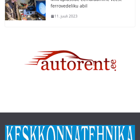
ferrovedeliku abil
11. juuli 2023