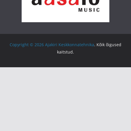
Copyright © 2026
Ajakiri Keskkonnatehnika
. Kõik õigused
kaitstud.