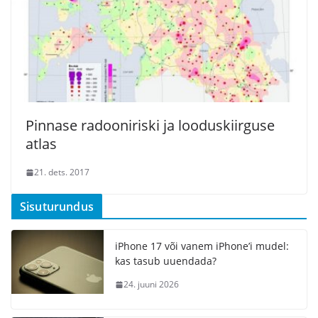
Pinnase radooniriski ja looduskiirguse
atlas
21. dets. 2017
Sisuturundus
iPhone 17 või vanem iPhone’i mudel:
kas tasub uuendada?
24. juuni 2026