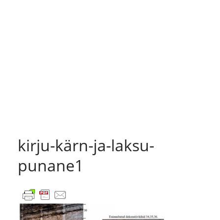
kirju-kärn-ja-laksu-
punane1