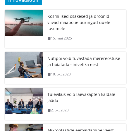
Innovatsioon
Kosmilised osakesed ja droonid
viivad maapõue uuringud uuele
tasemele
15. mai 2025
Nutipoi võib tuvastada merereostuse
ja hoiatada sinivetika eest
10. okt 2023
Tulevikus võib laevakapten kaldale
jääda
2. okt 2023
Mikroplastide eemaldamine veest